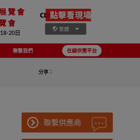
業展覽會
展覽會
繁體
18-20日
聯繫我們
在線供需平台
分享：
聯繫供應商