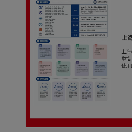
上
上海
举措
使用