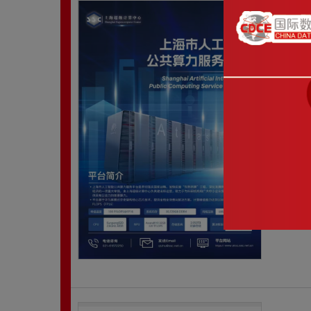
上
上海
举措
使用