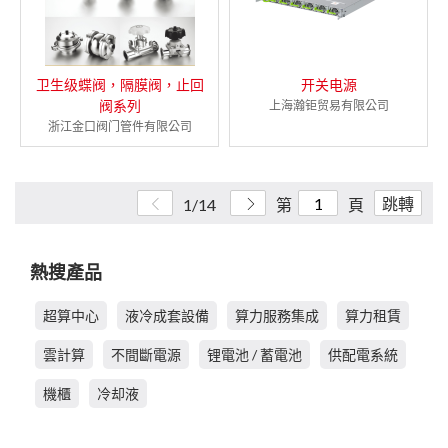
卫生级蝶阀，隔膜阀，止回
开关电源
阀系列
上海瀚钜贸易有限公司
浙江金口阀门管件有限公司
跳轉
1/14
第
頁
熱搜產品
超算中心
液冷成套設備
算力服務集成
算力租賃
雲計算
不間斷電源
锂電池 / 蓄電池
供配電系統
機櫃
冷却液