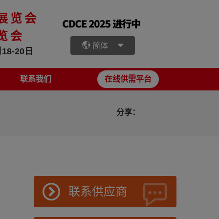
展览会
览会
简体
18-20日
联系我们
在线供需平台
分享：
联系供应商