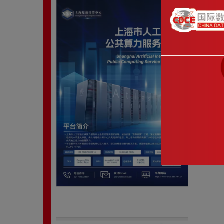
上
上海
举措
使用