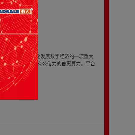
数西算”工程，深化发展数字经济的一项重大
大中小企业提供具有公信力的普惠算力。平台
P16)。