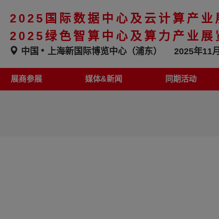
2025国际数据中心及云计算产业
2025绿色智算中心及算力产业展
中国
上海新国际博览中心（浦东）
2025年11月
展商参展
媒体&新闻
同期活动