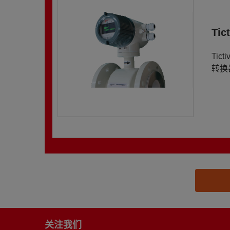
Ti
Ti
转换
思源黑体预加载(勿删): 北京瑞普三元计装科技有限
关注我们