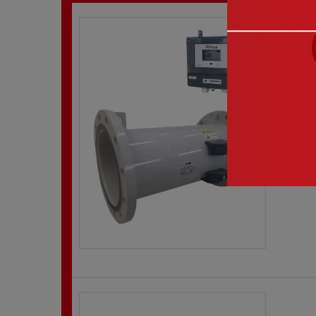
Ti
DN
电陶
于10