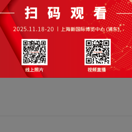
cnos系列超声波冷热量计
50-DN1600全系列口径覆盖；优化双声道位置，减小雷诺数
瓷换能器、专属定制进口耦合剂以及高集成度的转换器作为主要
0:1。