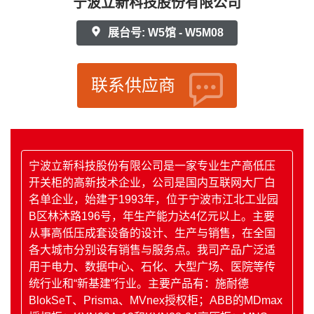
宁波立新科技股份有限公司
展台号: W5馆 - W5M08
联系供应商
宁波立新科技股份有限公司是一家专业生产高低压
开关柜的高新技术企业，公司是国内互联网大厂白
名单企业，始建于1993年，位于宁波市江北工业园
B区林沐路196号，年生产能力达4亿元以上。主要
从事高低压成套设备的设计、生产与销售，在全国
各大城市分别设有销售与服务点。我司产品广泛适
用于电力、数据中心、石化、大型广场、医院等传
统行业和“新基建”行业。主要产品有：施耐德
BlokSeT、Prisma、MVnex授权柜；ABB的MDmax