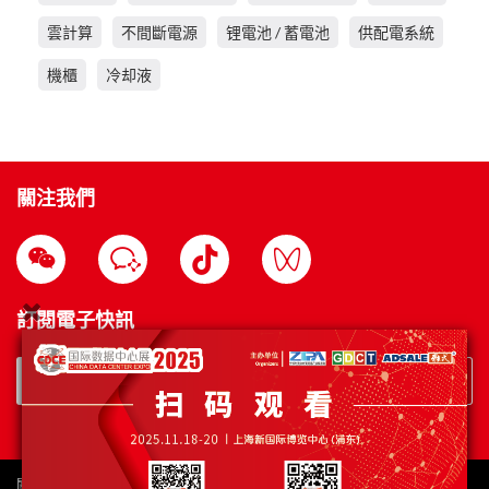
雲計算
不間斷電源
锂電池 / 蓄電池
供配電系統
機櫃
冷却液
關注我們
訂閱電子快訊
訂閱
關於我們
使用條款
隱私政策
聯繫我們
雅式展會項目