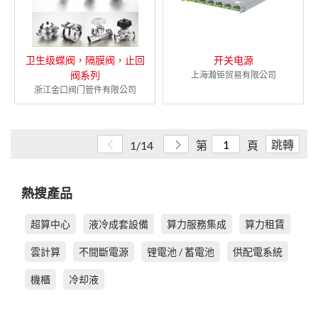
卫生级蝶阀，隔膜阀，止回
开关电源
阀系列
上海瀚钜贸易有限公司
浙江金口阀门管件有限公司
跳轉
1/14
第
頁
熱搜產品
超算中心
液冷成套設備
算力服務集成
算力租賃
雲計算
不間斷電源
锂電池 / 蓄電池
供配電系統
機櫃
冷却液