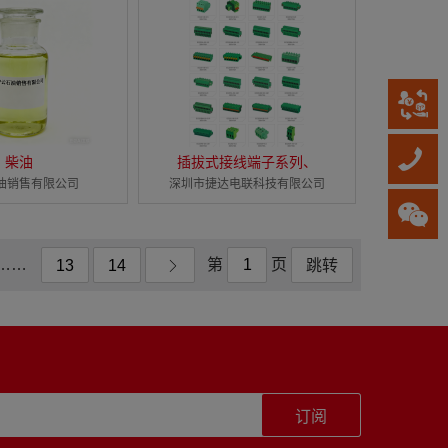
柴油
插拔式接线端子系列、
油销售有限公司
深圳市捷达电联科技有限公司
……
第
页
13
14
跳转
订阅