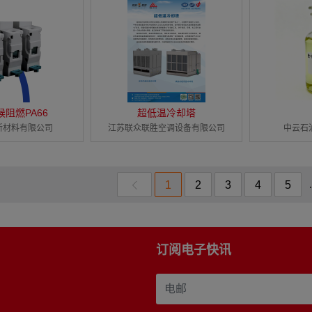
阻燃PA66
超低温冷却塔
新材料有限公司
江苏联众联胜空调设备有限公司
中云石
1
2
3
4
5
订阅电子快讯