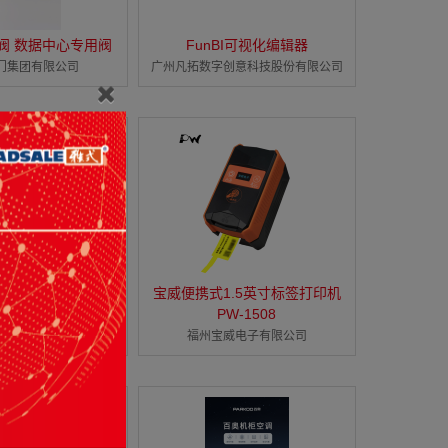
阀 数据中心专用阀
FunBI可视化编辑器
门集团有限公司
广州凡拓数字创意科技股份有限公司
英寸RFID标签打印
宝威便携式1.5英寸标签打印机
PW-2665
PW-1508
威电子有限公司
福州宝威电子有限公司