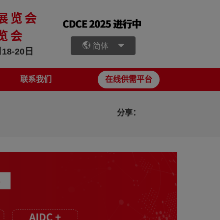
展览会
览会
简体
18-20日
联系我们
在线供需平台
分享：