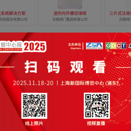
化系统解决方案
迷你内外螺纹球阀
三片式注液
科技股份有限公司
沃鼎阀门集团有限公司
沃鼎阀
凑型卧式端吸泵
宝威便携式4英寸RFID柔抗标签
宝威便携式2
打印机BW-U662
机
水泵系统有限公司
福州宝威电子有限公司
福州宝