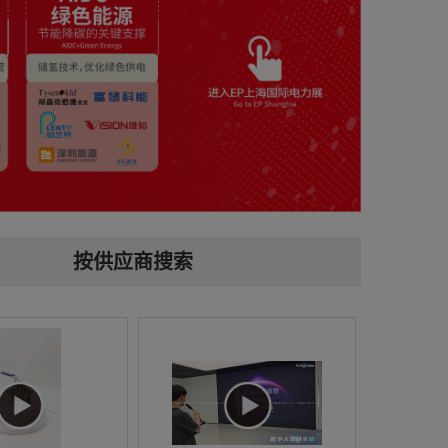
按供应商搜索