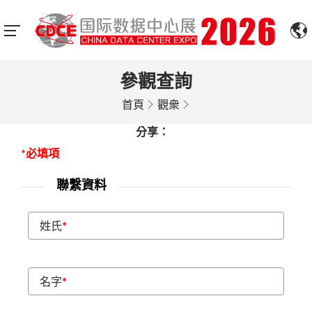
參觀查詢
首頁
觀衆
分享：
*必填項
聯繫資料
姓氏
*
名字
*