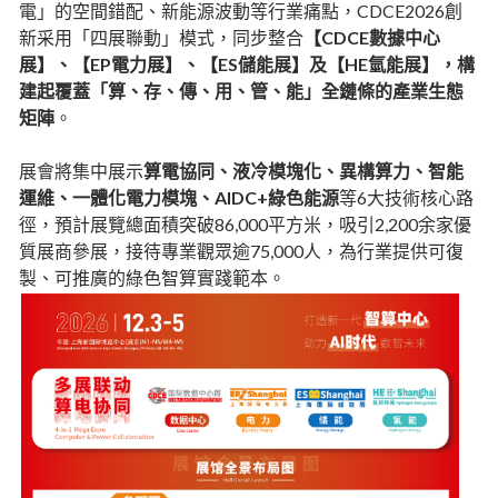
電」的空間錯配、新能源波動等行業痛點，CDCE2026創
新采用「四展聯動」模式，同步整合
【CDCE數據中心
展】、【EP電力展】、【ES儲能展】及【HE氫能展】，構
建起覆蓋「算、存、傳、用、管、能」全鏈條的產業生態
矩陣
。
展會將集中展示
算電協同、液冷模塊化、異構算力、智能
運維、一體化電力模塊、AIDC+綠色能源
等6大技術核心路
徑，預計展覽總面積突破86,000平方米，吸引2,200余家優
質展商參展，接待專業觀眾逾75,000人，為行業提供可復
製、可推廣的綠色智算實踐範本。