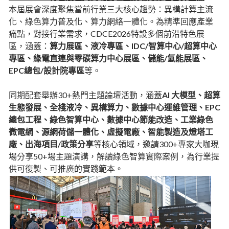
本屆展會深度聚焦當前行業三大核心趨勢：異構計算主流
化、綠色算力普及化、算力網絡一體化。為精準回應產業
痛點，對接行業需求，CDCE2026特設多個前沿特色展
區，涵蓋：
算力展區、液冷專區、IDC/智算中心/超算中心
專區、綠電直連與零碳算力中心展區、儲能/氫能展區、
EPC總包/設計院專區
等。
同期配套舉辦30+熱門主題論壇活動，涵蓋
AI 大模型、超算
生態發展、全棧液冷、異構算力、數據中心運維管理、EPC
總包工程、綠色智算中心、數據中心節能改造、工業綠色
微電網、源網荷儲一體化、虛擬電廠、智能製造及燈塔工
廠、出海項目/政策分享
等核心領域，邀請300+專家大咖現
場分享50+場主題演講，解讀綠色智算實際案例，為行業提
供可復製、可推廣的實踐範本。