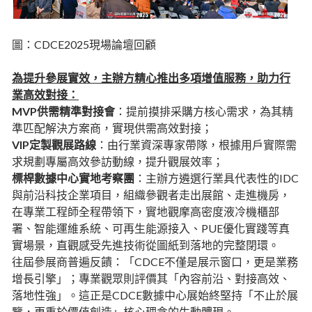
圖：CDCE2025現場論壇回顧
為提升參展實效，主辦方精心推出多項增值服務，助力行
業高效對接：
MVP供需精準對接會
：提前摸排采購方核心需求，為其精
準匹配解決方案商，實現供需高效對接；
VIP定製觀展路線
：由行業資深專家帶隊，根據用戶實際需
求規劃專屬高效參訪動線，提升觀展效率；
標桿數據中心實地考察團
：主辦方遴選行業具代表性的IDC
與前沿科技企業項目，組織參觀者走出展館、走進機房，
在專業工程師全程帶領下，實地觀摩高密度液冷機櫃部
署、智能運維系統、可再生能源接入、PUE優化實踐等真
實場景，直觀感受先進技術從圖紙到落地的完整閉環。
往屆參展商普遍反饋：「CDCE不僅是展示窗口，更是業務
增長引擎」；專業觀眾則評價其「內容前沿、對接高效、
落地性強」。這正是CDCE數據中心展始終堅持「不止於展
覽，更重於價值創造」核心理念的生動體現。