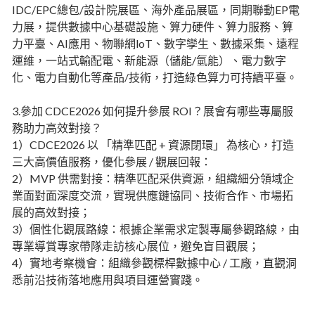
IDC/EPC總包/設計院展區、海外產品展區，同期聯動EP電
力展，提供數據中心基礎設施、算力硬件、算力服務、算
力平臺、AI應用、物聯網loT、數字孿生、數據采集、遠程
運維，一站式輸配電、新能源（儲能/氫能）、電力數字
化、電力自動化等產品/技術，打造綠色算力可持續平臺。
3.參加 CDCE2026 如何提升參展 ROI？展會有哪些專屬服
務助力高效對接？
1）CDCE2026 以 「精準匹配 + 資源閉環」 為核心，打造
三大高價值服務，優化參展 / 觀展回報：
2）MVP 供需對接：精準匹配采供資源，組織細分領域企
業面對面深度交流，實現供應鏈協同、技術合作、市場拓
展的高效對接；
3）個性化觀展路線：根據企業需求定製專屬參觀路線，由
專業導賞專家帶隊走訪核心展位，避免盲目觀展；
4）實地考察機會：組織參觀標桿數據中心 / 工廠，直觀洞
悉前沿技術落地應用與項目運營實踐。