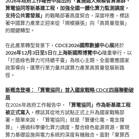
2026年政府工作報告中提出的「實施超大規模智算集群、
算電協同等新基建工程，加強全國一體化算力監測調度，
支持公共雲發展」
的戰略部署高度契合，深度呼應，標誌
著中國算力產業正迎來從「規模擴張」向「高質量發展」
的關鍵轉型。
在此產業轉型背景下，
CDCE2026國際數據中心展
將於
2026年12月3日至5日
在
上海新國際博覽中心
隆重舉行，以
「打造綠色算力可持續平臺」為核心主題，全面響應國家
政策導向，匯聚行業力量共謀算力產業高質量發展新路
徑。
新概念登場：「算電協同」首入國家戰略 CDCE四展聯動破
局
在2026年政府工作報告中，
「算電協同」作為新基建工程
被正式寫入
，標誌其從地方試點正式上升為國家戰略部
署。簡單來說，「算電協同」就是「算優化電，電支撐
算」，通過科學優化算力調度、整合綠色能源資源，實現
算力基礎設施與電力系統的深度有機融合。面對「東算西