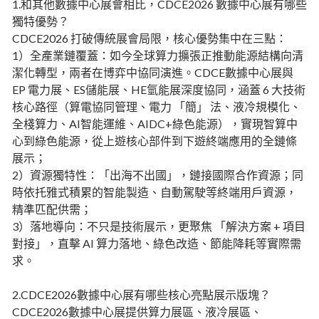
1.和其他數據中心展會相比，CDCE2026 數據中心展有哪些
獨特優勢？
CDCE2026 打破傳統展會局限，核心優勢集中在三點：
1）全產業鏈覆蓋：如今全球算力擴張正推動能源結構向清
潔化轉型，兩者在博弈中協同演進。CDCE數據中心展與
EP 電力展、ES儲能展、HE氫能展深度協同，涵蓋 6 大技術
核心路徑（算電協同管理、電力 「簡」 法、液冷規模化、
全棧算力、AI智能運維、AIDC+綠色能源），實現智算中
心到綠色能源，從上遊核心部件到下遊終端應用的全鏈條
展示；
2）資源獨特性：「出海不出國」，鏈接國際合作資源；同
時依托雅式積累的智能製造、自動駕駛等終端用戶資源，
精準匹配供需；
3）落地導向：不只是技術展示，更聚焦 「解決方案 + 項目
對接」，直擊 AI 算力落地、綠色改造、節能降耗等實際需
求。
2.CDCE2026數據中心展有哪些核心亮點展示版塊？
CDCE2026數據中心展提供算力展區、液冷展區、