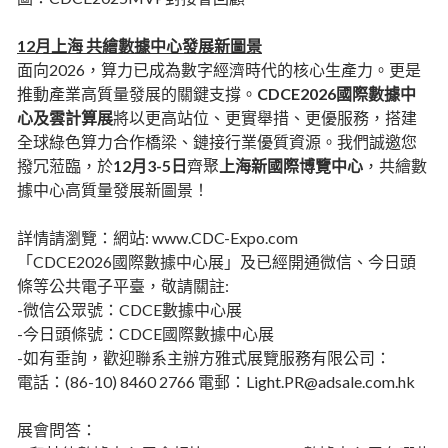
12月上海 共繪數據中心發展新圖景
面向2026，算力已成為數字經濟時代的核心生產力。更是
推動產業高質量發展的關鍵支撐。
CDCE2026國際數據中
心及雲計算展
將以更高站位、更實舉措、更優服務，搭建
全球綠色算力合作橋梁、鏈接行業優質資源。我們誠邀您
撥冗蒞臨，於
12月3-5日
齊聚
上海新國際博覽中心
，共繪數
據中心高質量發展新圖景！
詳情請瀏覽：網站: www.CDC-Expo.com
「CDCE2026國際數據中心展」及已經開通微信、今日頭
條等公共電子平臺，敬請關註:
-微信公眾號：CDCE數據中心展
-今日頭條號：CDCE國際數據中心展
-如有垂詢，歡迎聯系主辦方雅式展覽服務有限公司：
電話：(86-10) 8460 2766 電郵：Light.PR@adsale.com.hk
展會問答：