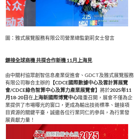
圖：雅式展覽服務有限公司營業總監劉莉女士發言
鏈接全球商機 共探合作新機 11月上海見
由中關村協眾創智信息產業促進會、GDCT及雅式展覽服務
有限公司聯合主辦的
【CDCE國際數據中心及雲計算展覽
會/CDCE綠色智算中心及算力產業展覽會】
將於
2025年11
月18-20日
在
上海新國際博覽中心
隆重召開，展會不僅為企
業提供了市場曝光的窗口，更成為輸出技術標準、鏈接項
目資源的關鍵平臺，誠邀各位行業同仁的參與，為行業發
展貢獻力量！