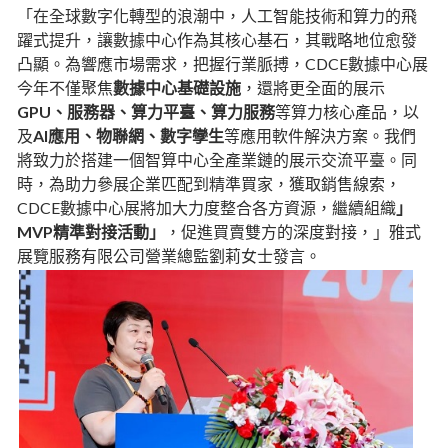
「在全球數字化轉型的浪潮中，人工智能技術和算力的飛
躍式提升，讓數據中心作為其核心基石，其戰略地位愈發
凸顯。為響應市場需求，把握行業脈搏，CDCE數據中心展
今年不僅聚焦
數據中心基礎設施
，還將更全面的展示
GPU、服務器、算力平臺、算力服務
等算力核心產品，以
及
AI應用、物聯網、數字孿生
等應用軟件解決方案。我們
將致力於搭建一個智算中心全產業鏈的展示交流平臺。同
時，為助力參展企業匹配到精準買家，獲取銷售線索，
CDCE數據中心展將加大力度整合各方資源，繼續組織
」
MVP精準對接活動」
，促進買賣雙方的深度對接，」雅式
展覽服務有限公司營業總監劉莉女士發言。