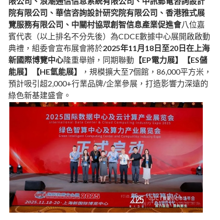
限公司、浪潮通信信息系統有限公司、中訊郵電咨詢設計
院有限公司、華信咨詢設計研究院有限公司、香港雅式展
覽服務有限公司、中關村協眾創智信息產業促進會
八位嘉
賓代表（以上排名不分先後）為CDCE數據中心展開啟啟動
典禮，組委會宣布展會將於
2025年11月18日至20日在上海
新國際博覽中心
隆重舉辦，同期聯動
【EP電力展】【ES儲
能展】【HE氫能展】
，規模擴大至7個館，86,000平方米，
預計吸引超2,000+行業品牌/企業參展，打造影響力深遠的
綠色新基建盛會。