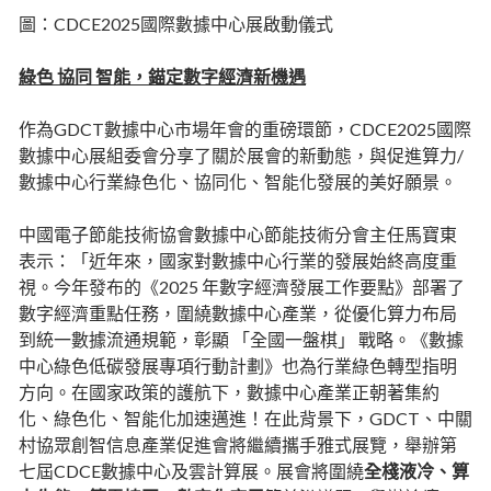
圖：CDCE2025國際數據中心展啟動儀式
綠色 協同 智能，錨定數字經濟新機遇
作為GDCT數據中心市場年會的重磅環節，CDCE2025國際
數據中心展組委會分享了關於展會的新動態，與促進算力/
數據中心行業綠色化、協同化、智能化發展的美好願景。
中國電子節能技術協會數據中心節能技術分會主任馬寶東
表示：「近年來，國家對數據中心行業的發展始終高度重
視。今年發布的《2025 年數字經濟發展工作要點》部署了
數字經濟重點任務，圍繞數據中心產業，從優化算力布局
到統一數據流通規範，彰顯 「全國一盤棋」 戰略。《數據
中心綠色低碳發展專項行動計劃》也為行業綠色轉型指明
方向。在國家政策的護航下，數據中心產業正朝著集約
化、綠色化、智能化加速邁進！在此背景下，GDCT、中關
村協眾創智信息產業促進會將繼續攜手雅式展覽，舉辦第
七屆CDCE數據中心及雲計算展。展會將圍繞
全棧液冷、算