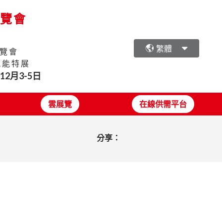
展覽會
繁體
覽會
氫能特展
年12月3-5日
雲展覽
在線供需平台
分享：