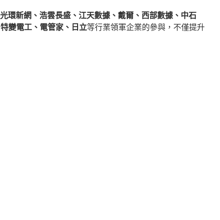
光環新網、浩雲長盛、江天數據、戴爾、西部數據、中石
、特變電工、電管家、日立
等行業領軍企業的參與，不僅提升