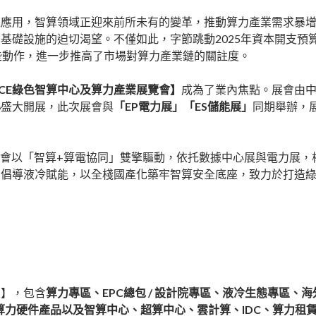
，智算領域正迎來前所未有的變革，推動算力產業需求暴增。DeepS
礎設施的迫切渴望。不僅如此，字節跳動2025年資本開支預算
些動作，進一步推高了市場對算力產業鏈的關註度。
CDCE綠色智算中心及算力產業展覽會】
成為了業內焦點。展會由中
心
盛大開展，此次展會與
「EP電力展」「ES儲能展」
同期舉辦，展會
次展會以「智算+算電協同」雙擎驅動，依托數據中心展與電力展
力倡導液冷賦能，以全棧國產化築牢智算安全底座，致力於打造
區】，包含
算力專區、EPC總包 / 設計院專區、液冷生態專區、海外
算力硬件產品以及智算中心、超算中心、雲計算、IDC、算力租