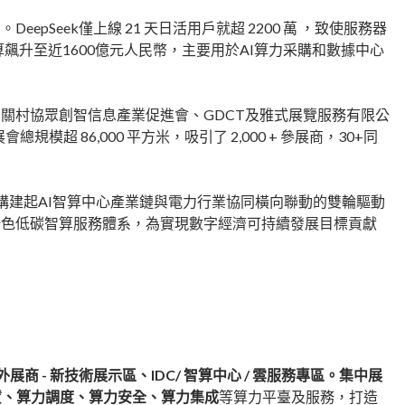
eek僅上線 21 天日活用戶就超 2200 萬 ，致使服務器
飆升至近1600億元人民幣，主要用於AI算力采購和數據中心
關村協眾創智信息產業促進會、GDCT及雅式展覽服務有限公
總規模超 86,000 平方米，吸引了 2,000 + 參展商，30+同
，構建起AI智算中心產業鏈與電力行業協同橫向聯動的雙輪驅動
綠色低碳智算服務體系，為實現數字經濟可持續發展目標貢獻
展商 - 新技術展示區、IDC/ 智算中心 / 雲服務專區。集中展
賃、算力調度、算力安全、算力集成
等算力平臺及服務，打造