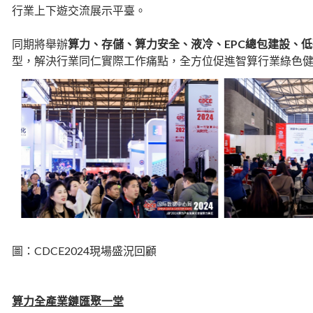
行業上下遊交流展示平臺。
同期將舉辦
算力、存儲、算力安全、液冷、EPC總包建設、
型，解決行業同仁實際工作痛點，全方位促進智算行業綠色
圖：CDCE2024現場盛況回顧
算力全產業鏈匯聚一堂