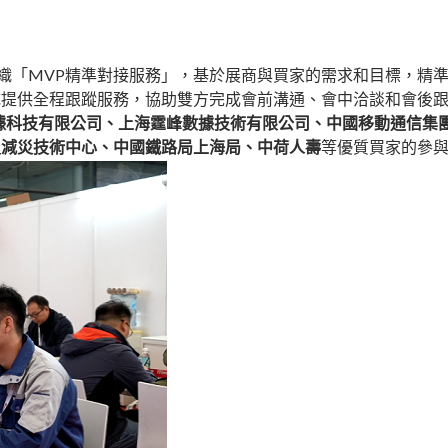
組織「MVP精準對接服務」，基於展商與買家的需求和目標，精
提供全程跟蹤服務，協助雙方完成會前溝通、會中洽談和會後跟進，
據科技有限公司、上海霆峰數據技術有限公司、中國移動通信集
災減災技術中心、中國鐵路局上海局、中荷人壽
等優質買家的參與