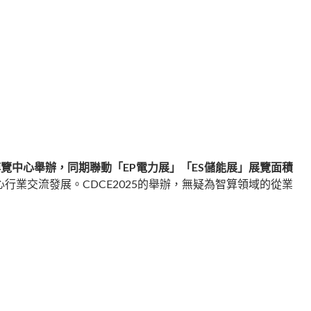
博覽中心
舉辦，同期聯動「EP電力展」「ES儲能展」展覽面積
行業交流發展。CDCE2025的舉辦，無疑為智算領域的從業