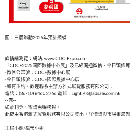
圖：三展聯動2025年預計規模
詳情請瀏覽：網站: www.CDC-Expo.com
「CDCE2025國際數據中心展」及已經開通微信、今日頭條
-微信公眾號：CDCE數據中心展
-今日頭條號：CDCE國際數據中心展
-如有垂詢，歡迎聯系主辦方雅式展覽服務有限公司：
電話：(86-10) 8460 2766 電郵：Light.PR@adsale.com.hk
--完--
如蒙刊登，敬請惠賜樣報。
此稿由香港雅式展覽服務有限公司發出，詳情請與市場推廣
王楊小姐/楊瑩小姐