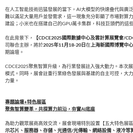
在人工智能技術迅猛發展的當下，AI大模型的快速叠代與廣泛應用
難以滿足大量用戶並發需求，這一現象充分彰顯了市場對算力基
建設；小米也在搭建自己的GPU萬卡集群，科技巨頭們的這
在此背景下，
【CDCE2025國際數據中心及雲計算展覽會/
司聯合主辦，將於
2025年11月18-20日
在
上海新國際博覽中
期論壇。
CDCE2025聚焦智算升級，為行業發展註入強大動力。本
模式。同時，展會註重行業綠色發展與基建的自主可控，大
力量。
專題論壇+特色展區
聚焦智算變革，共探算力前沿，夯實AI底座
為助力觀眾展商高效交流，展會現場特別設置【五大特色展
示芯片、服務器、存儲、光通信/光傳輸、網絡設備、液冷等