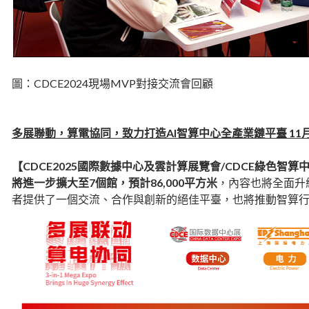
圖：CDCE2024現場MVP對接交流會回顧
多展聯動，算電協同，致力打造AI智算中心全產業鏈平臺 11
【CDCE2025國際數據中心及雲計算展覽會/CDCE綠色智算
將進一步擴大至
7個館，預計86,000平方米
，內容也將全面升
者提供了一個交流、合作與創新的絕佳平臺，也將推動智算