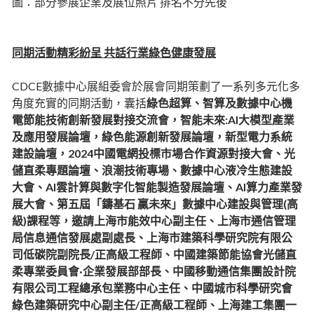
圖：部分參展企業及展位照片 排名不分先後
同期活動精彩紛呈 共話行業綠色健康發展
CDCE數據中心展組委會於展會同期策劃了一系列多元化多
角度充實的同期活動，囊括
綠色超算、智算及數據中心機
電節能技術創新發展對接交流會，智能未來:AI大模型產業
及應用發展論壇，綠色能源創新發展論壇，新型電力系統
建設論壇，2024中國電網投標市場合作資源對接大會、光
儲直柔專題論壇、浪潮技術專場、數據中心液冷生態建設
大會、AI雲計算與數字化智能製造發展論壇、AI算力產業發
展大會、第五屆「鑄基石 贏未來」數據中心建設與管理(高
級)課程等，邀請上海市能效中心副主任、上海市通信管理
局信息通信發展處副處長、上海市建築科學研究院有限公
司低碳院副院長/正高級工程師、中國建築節能協會光儲直
柔專業委員會·企業發展部部長、中國移動通信集團設計院
有限公司工程總承包業務中心主任、中國城市科學研究會
綠色建築研究中心副主任/正高級工程師、上海建工集團一