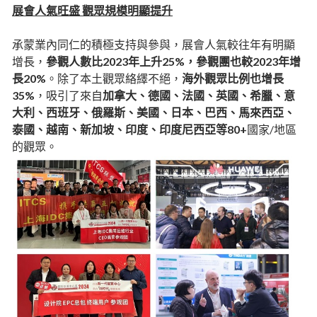
展會人氣旺盛 觀眾規模明顯提升
承蒙業內同仁的積極支持與參與，展會人氣較往年有明顯
增長，
參觀人數比2023年上升25%，參觀團也較2023年增
長20%
。除了本土觀眾絡繹不絕，
海外觀眾比例也增長
35%
，吸引了來自
加拿大、德國、法國、英國、希臘、意
大利、西班牙、俄羅斯、美國、日本、巴西、馬來西亞、
泰國、越南、新加坡、印度、印度尼西亞等80+
國家/地區
的觀眾。