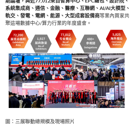
期論壇，與近77,012來自智算中心、EPC總包、設計院、
系統集成商、通信、金融、醫療、互聯網、AI/AI大模型、
軌交、發電、電網、能源、大型成套設備商
等業內買家共
聚這場數據中心/算力行業的年度盛會。
圖：三展聯動總規模及現場照片