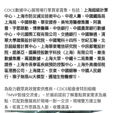
CDCE數據中心展現場行業買家雲集，包括：
上海超級計算
中心、上海市防災減災技術中心、中荷人壽、中國鐵路局
上海局、中國移動、華安證券、美地港醫療集團、阿裏
雲、字節跳動、博樂醫藥、中信銀行、中國農業銀行數據
中心、中元國際工程有限公司、交通銀行、中國聯通、清
華大學建築設計研究院、中國電科十四所、世紀互聯、北
京超級雲計算中心、上海華東電信研究院、中訊郵電設計
院、諾基亞、國藥控股數字科技（上海）有限公司、秦淮
數據集團、萬國數據、上海大眾、中鐵十二局集團、東吳
證券、上海市長寧區疾病預防控製中心、上海外高橋保稅
區港務公司、上海建工、京東、中國銀聯、中國人民銀
行、猴子無限AI大模型、邁瑞生物醫療
等。
為助力觀眾高效搜索供應商，CDCE組委會特別組織
「MVP對接交流會」，於展前提前了解重點買家需求及痛
點，匹配對應展商於現場一對一交流。現場雙方建立聯
系，拓寬工作思路及人脈，收獲滿滿。