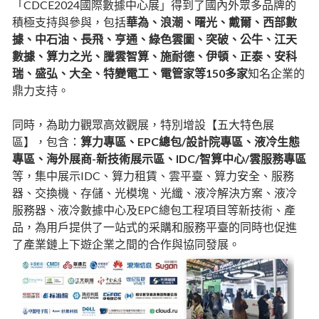
「CDCE2024國際數據中心展」得到了國內外眾多品牌的
積極支持與參與，包括
華為、浪潮、曙光、戴爾、西部數
據、中石油、長飛、亨通、綠色雲圖、突破、公牛、江天
數據、算力之光、騰雲智算、施耐德、伊頓、正泰、安科
瑞、盛弘、大全、特變電工、電管家等150多家
知名企業的
鼎力支持。
同時，為助力觀眾高效觀展，特別增設【五大特色展
區】，包含：
算力專區、EPC總包/設計院專區、液冷生態
專區、海外展商-新技術展示區、IDC/智算中心/雲服務專區
等，集中展示IDC、算力租賃、雲平臺、算力安全、服務
器、交換機、存儲、光模塊、光纖、液冷解決方案、液冷
服務器、液冷數據中心及EPC總包工程項目等新技術、產
品，為用戶提供了一站式的采購和服務平臺的同時也促進
了產業鏈上下遊企業之間的合作與協同發展。