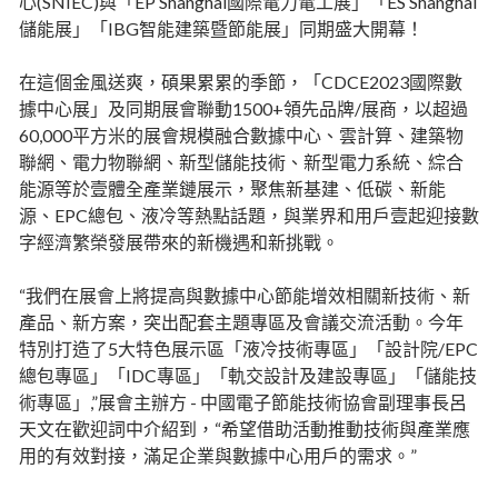
心(SNIEC)與「EP Shanghai國際電力電工展」「ES Shanghai
儲能展」「IBG智能建築暨節能展」同期盛大開幕！
在這個金風送爽，碩果累累的季節，「CDCE2023國際數
據中心展」及同期展會聯動1500+領先品牌/展商，以超過
60,000平方米的展會規模融合數據中心、雲計算、建築物
聯網、電力物聯網、新型儲能技術、新型電力系統、綜合
能源等於壹體全產業鏈展示，聚焦新基建、低碳、新能
源、EPC總包、液冷等熱點話題，與業界和用戶壹起迎接數
字經濟繁榮發展帶來的新機遇和新挑戰。
“我們在展會上將提高與數據中心節能增效相關新技術、新
產品、新方案，突出配套主題專區及會議交流活動。今年
特別打造了5大特色展示區「液冷技術專區」「設計院/EPC
總包專區」「IDC專區」「軌交設計及建設專區」「儲能技
術專區」,”展會主辦方 - 中國電子節能技術協會副理事長呂
天文在歡迎詞中介紹到，“希望借助活動推動技術與產業應
用的有效對接，滿足企業與數據中心用戶的需求。”