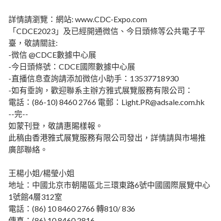
詳情請瀏覽：網站: www.CDC-Expo.com
「CDCE2023」及已經開通微信、今日頭條等公共電子平
臺，敬請關註:
-微信 @CDCE數據中心展
-今日頭條號：CDCE國際數據中心展
-直播信息查詢請添加微信小助手：13537718930
-如有垂詢，歡迎聯系主辦方雅式展覽服務有限公司：
電話：(86-10) 8460 2766 電郵：Light.PR@adsale.com.hk
--完--
如蒙刊登，敬請惠賜樣報。
此稿由香港雅式展覽服務有限公司發出，詳情請與市場推
廣部聯絡。
王楊小姐/楊瑩小姐
地址：中國北京市朝陽區北三環東路6號中國國際展覽中心
1號館4層312室
電話：(86) 10 8460 2766 轉810/ 836
傳真：(86) 10 8460 2816