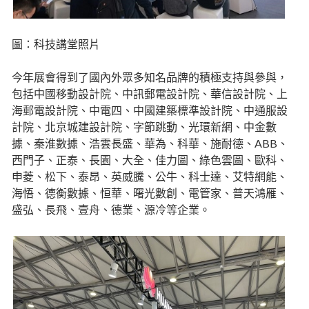
圖：科技講堂照片
今年展會得到了國內外眾多知名品牌的積極支持與參與，
包括中國移動設計院、中訊郵電設計院、華信設計院、上
海郵電設計院、中電四、中國建築標準設計院、中通服設
計院、北京城建設計院、字節跳動、光環新網、中金數
據、秦淮數據、浩雲長盛、華為、科華、施耐德、ABB、
西門子、正泰、長園、大全、佳力圖、綠色雲圖、歐科、
申菱、松下、泰昂、英威騰、公牛、科士達、艾特網能、
海悟、德衡數據、恒華、曙光數創、電管家、普天鴻雁、
盛弘、長飛、壹舟、德業、源冷等企業。