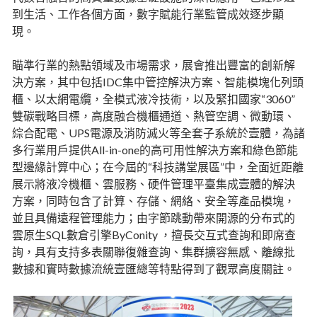
到生活、工作各個方面，數字賦能行業監管成效逐步顯
現。
瞄準行業的熱點領域及市場需求，展會推出豐富的創新解
決方案，其中包括IDC集中管控解決方案、智能模塊化列頭
櫃、以太網電纜，全模式液冷技術，以及緊扣國家“3060”
雙碳戰略目標，高度融合機櫃通道、熱管空調、微動環、
綜合配電、UPS電源及消防滅火等全套子系統於壹體，為諸
多行業用戶提供All-in-one的高可用性解決方案和綠色節能
型邊緣計算中心；在今屆的“科技講堂展區”中，全面近距離
展示將液冷機櫃、雲服務、硬件管理平臺集成壹體的解決
方案，同時包含了計算、存儲、網絡、安全等產品模塊，
並且具備遠程管理能力；由字節跳動帶來開源的分布式的
雲原生SQL數倉引擎ByConity ，擅長交互式查詢和即席查
詢，具有支持多表關聯復雜查詢、集群擴容無感、離線批
數據和實時數據流統壹匯總等特點得到了觀眾高度關註。