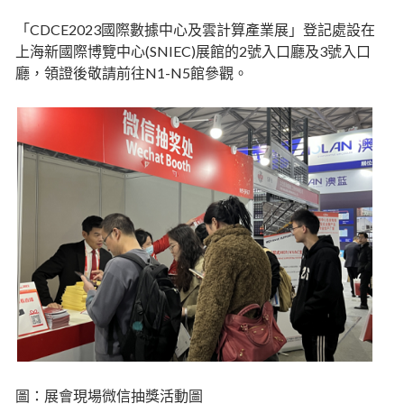
「CDCE2023國際數據中心及雲計算產業展」登記處設在
上海新國際博覽中心(SNIEC)展館的2號入口廳及3號入口
廳，領證後敬請前往N1-N5館參觀。
圖：展會現場微信抽獎活動圖