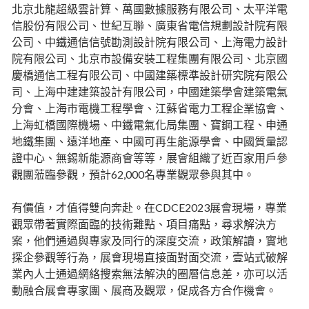
北京北龍超級雲計算、萬國數據服務有限公司、太平洋電
信股份有限公司、世紀互聯、廣東省電信規劃設計院有限
公司、中鐵通信信號勘測設計院有限公司、上海電力設計
院有限公司、北京市設備安裝工程集團有限公司、北京國
慶橋通信工程有限公司、中國建築標準設計研究院有限公
司、上海中建建築設計有限公司，中國建築學會建築電氣
分會、上海市電機工程學會、江蘇省電力工程企業協會、
上海虹橋國際機場、中鐵電氣化局集團、寶鋼工程、申通
地鐵集團、遠洋地產、中國可再生能源學會、中國質量認
證中心、無錫新能源商會等等，展會組織了近百家用戶參
觀團蒞臨參觀，預計62,000名專業觀眾參與其中。
有價值，才值得雙向奔赴。在CDCE2023展會現場，專業
觀眾帶著實際面臨的技術難點、項目痛點，尋求解決方
案，他們通過與專家及同行的深度交流，政策解讀，實地
探企參觀等行為，展會現場直接面對面交流，壹站式破解
業內人士通過網絡搜索無法解決的圈層信息差，亦可以活
動融合展會專家團、展商及觀眾，促成各方合作機會。