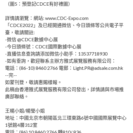
（圖5：預登記CDCE有好禮圖）
詳情請瀏覽：網站: www.CDC-Expo.com
「CDCE2022」及已經開通微信、今日頭條等公共電子平
臺，敬請關註:
-微信 @CDCE數據中心展
-今日頭條號：CDCE國際數據中心展
-直播信息查詢請添加微信小助手：13537718930
-如有垂詢，歡迎聯系主辦方雅式展覽服務有限公司：
電話：(86-10) 8460 2766 電郵：Light.PR@adsale.com.hk
--完--
如蒙刊登，敬請惠賜樣報。
此稿由香港雅式展覽服務有限公司發出，詳情請與市場推
廣部聯絡。
王楊小姐/楊瑩小姐
地址：中國北京市朝陽區北三環東路6號中國國際展覽中心
1號館4層312室
電話：(86) 10 8460 2766 轉810/ 836