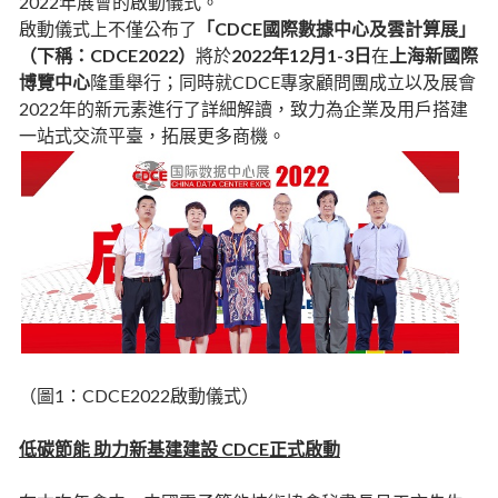
2022年展會的啟動儀式。
啟動儀式上不僅公布了
「CDCE國際數據中心及雲計算展」
（下稱：CDCE2022）
將於
2022年12月1-3日
在
上海新國際
博覽中心
隆重舉行；同時就CDCE專家顧問團成立以及展會
2022年的新元素進行了詳細解讀，致力為企業及用戶搭建
一站式交流平臺，拓展更多商機。
（圖1：CDCE2022啟動儀式）
低碳節能 助力新基建建設 CDCE正式啟動