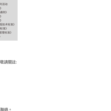
敬請關註:
部聯絡。