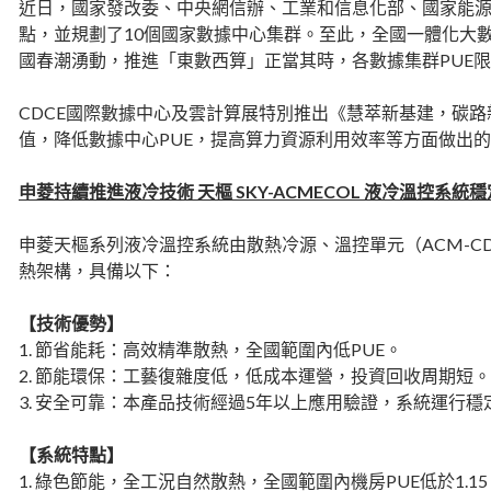
近日，國家發改委、中央網信辦、工業和信息化部、國家能源
點，並規劃了10個國家數據中心集群。至此，全國一體化大
國春潮湧動，推進「東數西算」正當其時，各數據集群PUE限製
CDCE國際數據中心及雲計算展特別推出《慧萃新基建，碳路
值，降低數據中心PUE，提高算力資源利用效率等方面做出
申菱持續推進液冷技術 天樞 SKY-ACMECOL 液冷溫控系統
申菱天樞系列液冷溫控系統由散熱冷源、溫控單元（ACM-CD
熱架構，具備以下：
【技術優勢】
1. 節省能耗：高效精準散熱，全國範圍內低PUE。
2. 節能環保：工藝復雜度低，低成本運營，投資回收周期短。
3. 安全可靠：本產品技術經過5年以上應用驗證，系統運行穩
【系統特點】
1. 綠色節能，全工況自然散熱，全國範圍內機房PUE低於1.15