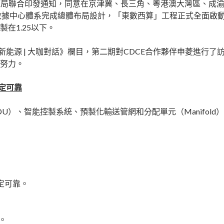
局聯合印發通知，同意在京津冀、長三角、粵港澳大灣區、成渝
數據中心體系完成總體布局設計，「東數西算」工程正式全面啟
在1.25以下。
新能源 | 大咖對話》欄目，第二期對CDCE合作夥伴申菱進行
的努力。
穩定可靠
U）、智能控製系統、預製化輸送管網和分配單元（Manifol
定可靠。
。