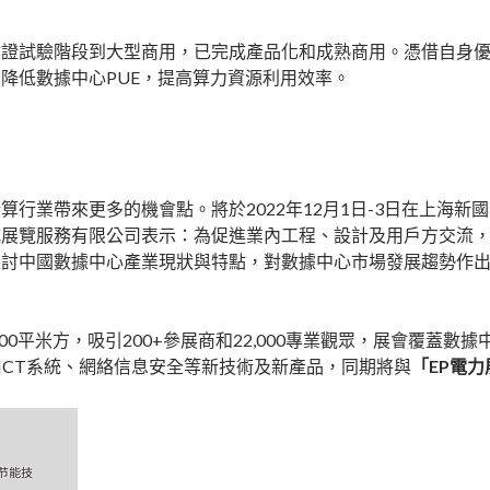
驗證試驗階段到大型商用，已完成產品化和成熟商用。憑借自身
降低數據中心PUE，提高算力資源利用效率。
業帶來更多的機會點。將於2022年12月1日-3日在上海新國
展覽服務有限公司表示：為促進業內工程、設計及用戶方交流，
探討中國數據中心產業現狀與特點，對數據中心市場發展趨勢作
000平米方，吸引200+參展商和22,000專業觀眾，展會覆
ICT系統、網絡信息安全等新技術及新產品，同期將與
「EP電力