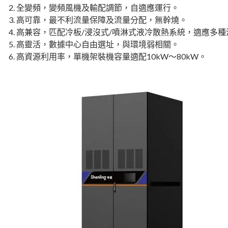
2. 全變頻，變頻風機及輸配調節，自適應運行。
3. 高可靠，最不利流量保障及流量分配，無幹燒。
4. 高兼容，匹配冷板/浸沒式/噴淋式液冷散熱系統，適應多
5. 高靈活，數據中心自由選址，與環境弱相關。
6. 高資源利用率，單機架裝機容量適配10kW～80kW。