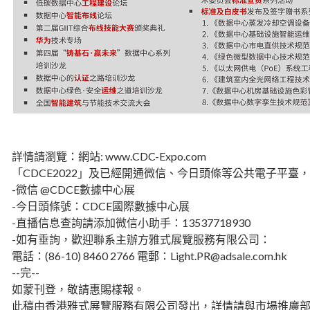
詳情請瀏覽：網站: www.CDC-Expo.com
「CDCE2022」及已經開通微信、今日頭條等公共電子平臺，
-微信 @CDCE數據中心展
-今日頭條號：CDCE國際數據中心展
-直播信息查詢請添加微信小助手：13537718930
-如有垂詢，歡迎聯系主辦方雅式展覽服務有限公司：
電話：(86-10) 8460 2766 電郵：Light.PR@adsale.com.hk
--完--
如蒙刊登，敬請惠賜樣報。
此稿由香港雅式展覽服務有限公司發出，詳情請與市場推廣