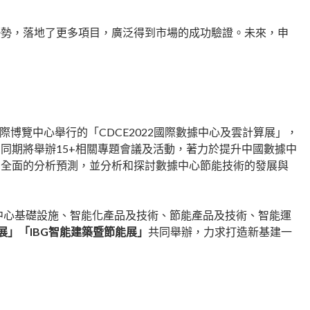
優勢，落地了更多項目，廣泛得到市場的成功驗證。未來，申
際博覽中心舉行的「CDCE2022國際數據中心及雲計算展」，
同期將舉辦15+相關專題會議及活動，著力於提升中國數據中
出全面的分析預測，並分析和探討數據中心節能技術的發展與
蓋數據中心基礎設施、智能化產品及技術、節能產品及技術、智能運
展」「IBG智能建築暨節能展」
共同舉辦，力求打造新基建一