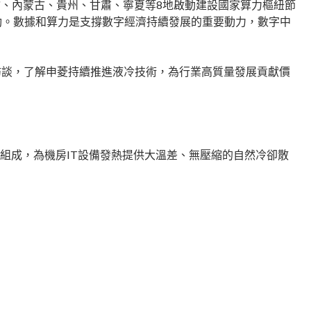
、內蒙古、貴州、甘肅、寧夏等8地啟動建設國家算力樞紐節
動。數據和算力是支撐數字經濟持續發展的重要動力，數字中
了訪談，了解申菱持續推進液冷技術，為行業高質量發展貢獻價
d）組成，為機房IT設備發熱提供大溫差、無壓縮的自然冷卻散