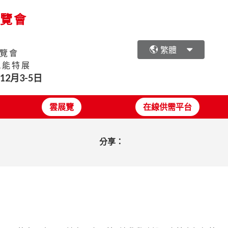
展覽會
繁體
覽會
氫能特展
年12月3-5日
雲展覽
在線供需平台
分享：