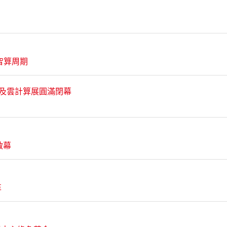
輪智算周期
中心及雲計算展圓滿閉幕
啟幕
革