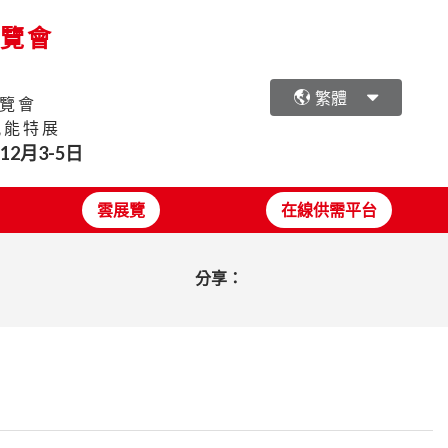
展覽會
繁體
覽會
氫能特展
年12月3-5日
雲展覽
在線供需平台
分享：