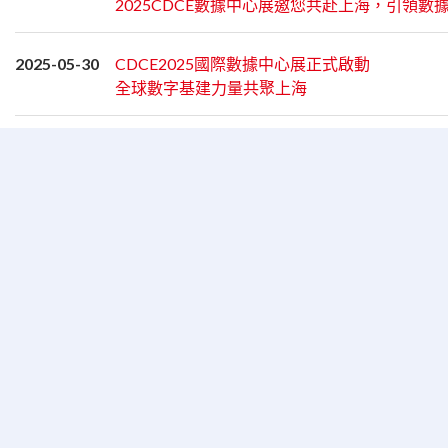
2025CDCE數據中心展邀您共赴上海，引領數
2025-05-30
CDCE2025國際數據中心展正式啟動
全球數字基建力量共聚上海
2025-03-05
DeepSeek引爆算力需求增長
算力行業年度盛會CDCE數據中心展強勢來襲
2024-12-31
再上新階 CDCE2024國際數據中心及雲計算展
2025年11月上海再相聚