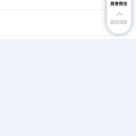
展會微信
返回頂部
1
2
3
4
5