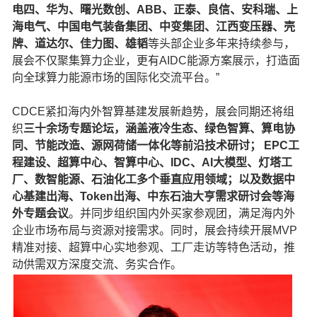
电四、华为、曙光数创、ABB、正泰、良信、安科瑞、上
海电气、中国电气装备集团、中变集团、江西变压器、壳
牌、道达尔、佳力图、雄韬
等头部企业多年来持续参与，
展会不仅聚集算力企业，更有AIDC能源方案展示，打造面
向全球算力能源市场的国际化交流平台。”
CDCE紧扣海内外智算基建发展新趋势，展会同期还将组
织
三十余场专题论坛，涵盖液冷生态、绿色智算、算电协
同、节能改造、源网荷储一体化等前沿技术研讨； EPC工
程建设、超算中心、智算中心、IDC、AI大模型、灯塔工
厂、数智能源、石油化工多个垂直应用领域；以及数据中
心基建出海、Token出海、中东石油大亨需求研讨会等海
外专题会议
。并同步组织国内外买家参观团，满足海内外
企业市场布局与资源对接需求。同时，展会持续开展MVP
精准对接、超算中心实地参观、工厂走访等特色活动，推
动供需双方深度交流、务实合作。