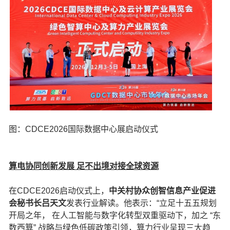
图：CDCE2026国际数据中心展启动仪式
算电协同创新发展 足不出境对接全球资源
在CDCE2026启动仪式上，
中关村协众创智信息产业促进
会秘书长吕天文
发表行业解读。他表示：“立足十五五规划
开局之年， 在人工智能与数字化转型双重驱动下，加之 “东
数西算” 战略与绿色低碳政策引领，算力行业呈现三大趋