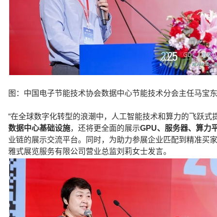
图：中国电子节能技术协会数据中心节能技术分会主任马宝
“在全球数字化转型的浪潮中，人工智能技术和算力的飞跃式
数据中心基础设施
，还将更全面的展示
GPU、服务器、算力
业链的展示交流平台。同时，为助力参展企业匹配到精准买家
雅式展览服务有限公司营业总监刘莉女士发言。