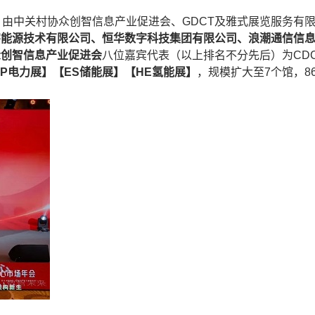
间，由中关村协众创智信息产业促进会、GDCT及雅式展览服务有
字能源技术有限公司、恒华数字科技集团有限公司、浪潮通信信
众创智信息产业促进会
八位嘉宾代表（以上排名不分先后）为CD
EP电力展】【ES储能展】【HE氢能展】
，规模扩大至7个馆，86