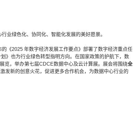
中心行业绿色化、协同化、智能化发展的美好愿景。
《2025 年数字经济发展工作要点》部署了数字经济重点任
动计划》也为行业绿色转型指明方向。在国家政策的护航下，数
展览，举办第七届CDCE数据中心及云计算展。展会将围绕
全
，激发新的创意火花，促进更多合作机会，为数据中心行业的