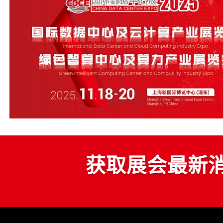
获取展会最新