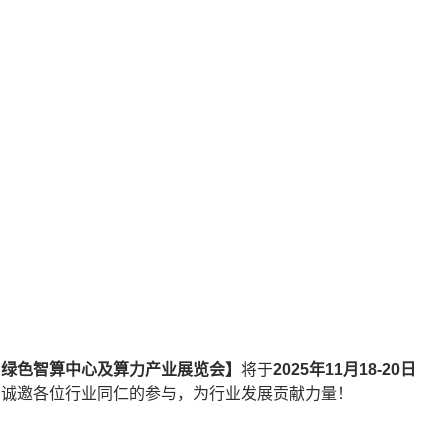
CE绿色智算中心及算力产业展览会】
将于
2025年11月18-20日
，诚邀各位行业同仁的参与，为行业发展贡献力量！