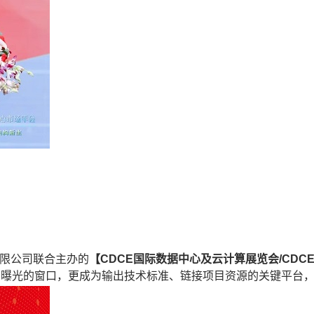
有限公司联合主办的
【CDCE国际数据中心及云计算展览会/CD
场曝光的窗口，更成为输出技术标准、链接项目资源的关键平台