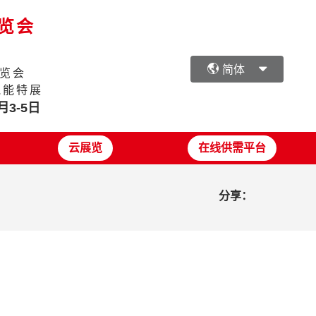
展览会
简体
览会
氢能特展
月3-5日
云展览
在线供需平台
分享：