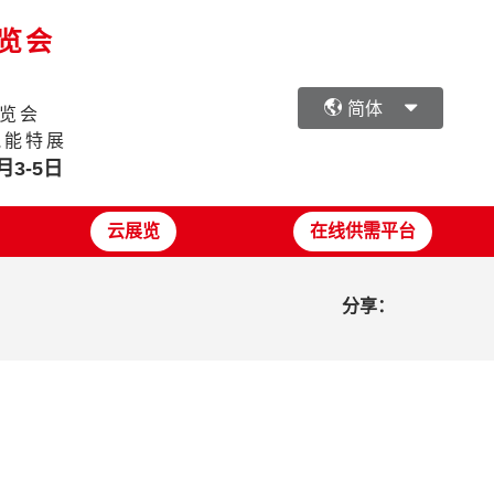
展览会
简体
览会
氢能特展
月3-5日
云展览
在线供需平台
分享：