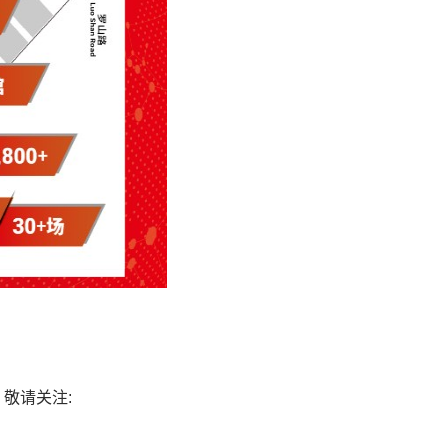
，敬请关注: