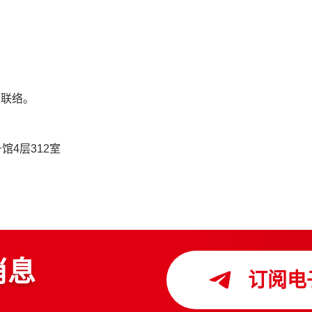
部联络。
4层312室
消息
订阅电