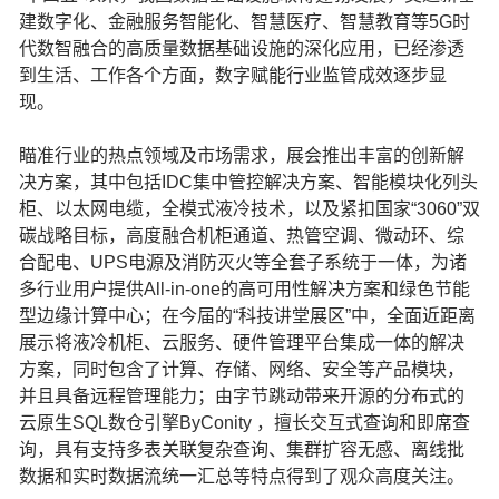
建数字化、金融服务智能化、智慧医疗、智慧教育等5G时
代数智融合的高质量数据基础设施的深化应用，已经渗透
到生活、工作各个方面，数字赋能行业监管成效逐步显
现。
瞄准行业的热点领域及市场需求，展会推出丰富的创新解
决方案，其中包括IDC集中管控解决方案、智能模块化列头
柜、以太网电缆，全模式液冷技术，以及紧扣国家“3060”双
碳战略目标，高度融合机柜通道、热管空调、微动环、综
合配电、UPS电源及消防灭火等全套子系统于一体，为诸
多行业用户提供All-in-one的高可用性解决方案和绿色节能
型边缘计算中心；在今届的“科技讲堂展区”中，全面近距离
展示将液冷机柜、云服务、硬件管理平台集成一体的解决
方案，同时包含了计算、存储、网络、安全等产品模块，
并且具备远程管理能力；由字节跳动带来开源的分布式的
云原生SQL数仓引擎ByConity ，擅长交互式查询和即席查
询，具有支持多表关联复杂查询、集群扩容无感、离线批
数据和实时数据流统一汇总等特点得到了观众高度关注。