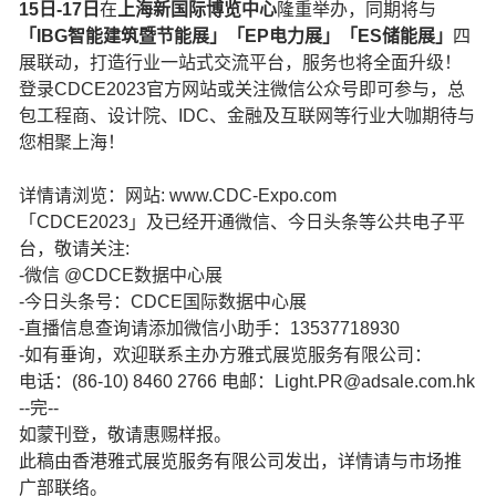
15日-17日
在
上海新国际博览中心
隆重举办，同期将与
「IBG智能建筑暨节能展」「EP电力展」「ES储能展」
四
展联动，打造行业一站式交流平台，服务也将全面升级！
登录CDCE2023官方网站或关注微信公众号即可参与，总
包工程商、设计院、IDC、金融及互联网等行业大咖期待与
您相聚上海！
详情请浏览：网站: www.CDC-Expo.com
「CDCE2023」及已经开通微信、今日头条等公共电子平
台，敬请关注:
-微信 @CDCE数据中心展
-今日头条号：CDCE国际数据中心展
-直播信息查询请添加微信小助手：13537718930
-如有垂询，欢迎联系主办方雅式展览服务有限公司：
电话：(86-10) 8460 2766 电邮：Light.PR@adsale.com.hk
--完--
如蒙刊登，敬请惠赐样报。
此稿由香港雅式展览服务有限公司发出，详情请与市场推
广部联络。