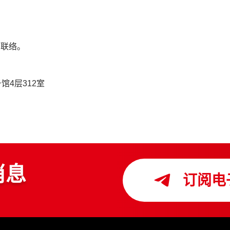
部联络。
4层312室
消息
订阅电