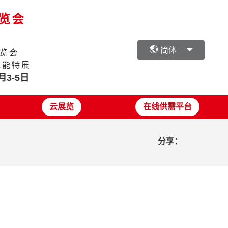
展览会
简体
览会
氢能特展
月3-5日
云展览
在线供需平台
分享：