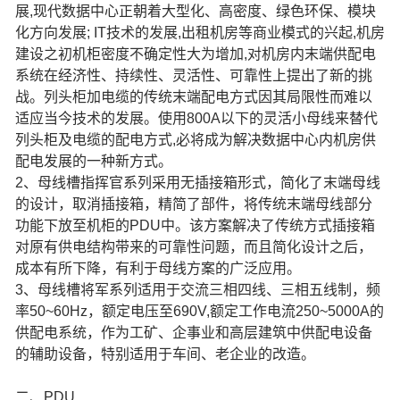
展,现代数据中心正朝着大型化、高密度、绿色环保、模块
化方向发展; IT技术的发展,出租机房等商业模式的兴起,机房
建设之初机柜密度不确定性大为增加,对机房内末端供配电
系统在经济性、持续性、灵活性、可靠性上提出了新的挑
战。列头柜加电缆的传统末端配电方式因其局限性而难以
适应当今技术的发展。使用800A以下的灵活小母线来替代
列头柜及电缆的配电方式,必将成为解决数据中心内机房供
配电发展的一种新方式。
2、母线槽指挥官系列采用无插接箱形式，简化了末端母线
的设计，取消插接箱，精简了部件，将传统末端母线部分
功能下放至机柜的PDU中。该方案解决了传统方式插接箱
对原有供电结构带来的可靠性问题，而且简化设计之后，
成本有所下降，有利于母线方案的广泛应用。
3、母线槽将军系列适用于交流三相四线、三相五线制，频
率50~60Hz，额定电压至690V,额定工作电流250~5000A的
供配电系统，作为工矿、企事业和高层建筑中供配电设备
的辅助设备，特别适用于车间、老企业的改造。
二、PDU