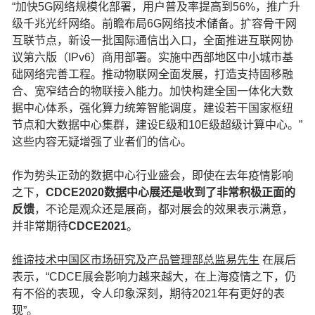
“加快5G网络规模化部署，用户普及率提高到56%，推广升
级千兆光纤网络。前瞻布局6G网络技术储备。扩容骨干网
互联节点，新设一批国际通信出入口，全面推进互联网协
议第六版（IPv6）商用部署。实施中西部地区中小城市基
础网络完善工程。推动物联网全面发展，打造支持固移融
合、宽窄结合的物联接入能力。加快构建全国一体化大数
据中心体系，强化算力统筹智能调度，建设若干国家枢纽
节点和大数据中心集群，建设E级和10E级超级计算中心。”
这些内容无疑增强了业者们的信心。
作为势头正劲的数据中心行业盛会，即使在去年疫情影响
之下，
CDCE2020数据中心展还是收到了非常积极正面的
反馈
，不论是观众还是展商，都对展会的效果表示满意，
并非常期待
CDCE2021
。
维谛技术中国区市场研究及产品管理部总监易先生
在展后
表示，“CDCE展会影响力越来越大，在上海疫情之下，仍
有不俗的表现，令人印象深刻，期待2021年有更好的表
现”。