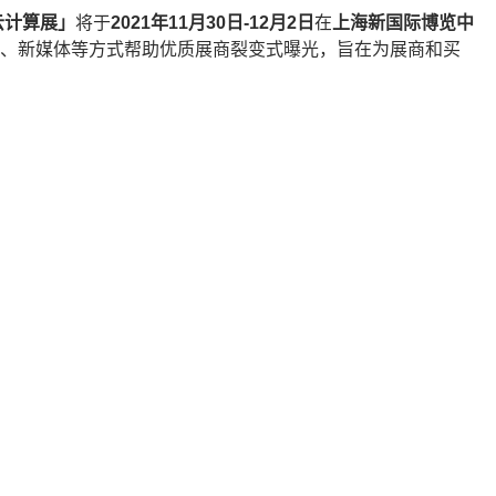
云计算展」
将于
2021年11月30日-12月2日
在
上海新国际博览中
放、新媒体等方式帮助优质展商裂变式曝光，旨在为展商和买