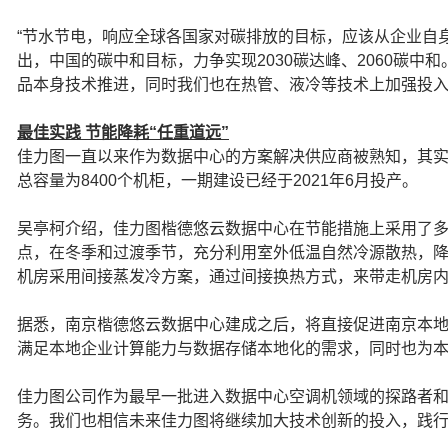
“节水节电，响应全球各国家对碳排放的目标，应该从企业自
出，中国的碳中和目标，力争实现2030碳达峰、2060碳
品本身技术推进，同时我们也在热管、液冷等技术上加强投入
最佳实践 节能降耗“任重道远”
佳力图一直以来作为数据中心的方案解决供应商被熟知，其实
总容量为8400个机柜，一期建设已经于2021年6月投产。
吴亭柯介绍，佳力图楷德悠云数据中心在节能措施上采用了
点，在冬季和过渡季节，充分利用室外低温自然冷源散热，
机房采用间接蒸发冷方案，通过间接换热方式，来带走机房
据悉，南京楷德悠云数据中心建成之后，将直接促进南京本
满足本地企业计算能力与数据存储本地化的需求，同时也为
佳力图公司作为最早一批进入数据中心空调机领域的探路者
务。我们也相信未来佳力图将继续加大技术创新的投入，践行