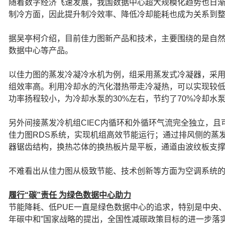
随着数字经济飞速发展，我国数据中心超大规模化趋势也日
制冷方面，因此提升制冷效率、降低冷却能耗也成为关系到
据吴亭柯介绍，目前佳力图新产品和技术，主要围绕的是自
数据中心等产品。
以佳力图的蒸发冷凝冷水机为例，组采用蒸发式冷凝器，采
组效率高。利用冷却水的汽化潜热带走冷凝热，可以实现较
功率扬程较小，为冷却水泵的30%左右，节约了70%冷却水
另外间接蒸发冷机组CIEC内循环和外循环气流完全独立，
佳力图RDS系统，实现机组高效节能运行；通过排风侧的蒸
器锯齿结构，换热芯体的换热板片是平板，通道由波纹板支
不难看出从佳力图从极致节能、技术创新等方面为空调系统
履行“碳”责任 为绿色数据中心助力
节能降耗、低PUE一直是绿色数据中心的追求，特别是中央、地
年碳中和”国家战略的提出，全国性减碳政策目标的进一步落实