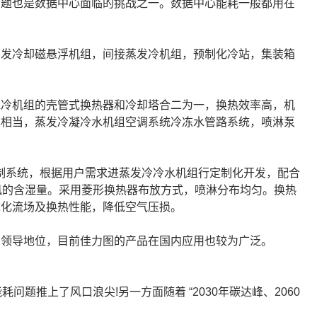
问题也是数据中心面临的挑战之一。数据中心能耗一般都用在
蒸发冷却磁悬浮机组，间接蒸发冷机组，预制化冷站，集装箱
水冷机组的壳管式换热器和冷却塔合二为一，换热效率高，机
率相当，蒸发冷凝冷水机组空调系统冷冻水管路系统，喷淋泵
控制系统，根据用户需求进蒸发冷冷水机组行定制化开发，配合
送风的含湿量。采用菱形换热器布放方式，喷淋分布均匀。换热
优化流场及换热性能，降低空气压损。
和领导地位，目前佳力图的产品在国内应用也较为广泛。
推上了风口浪尖!另一方面随着 “2030年碳达峰、2060