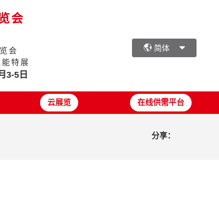
展览会
简体
览会
氢能特展
月3-5日
云展览
在线供需平台
分享：