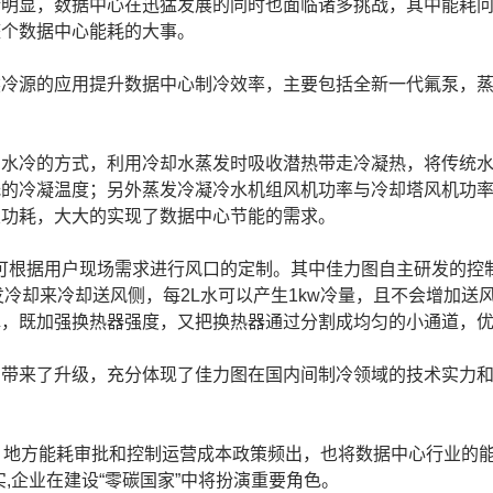
渐明显，数据中心在迅猛发展的同时也面临诸多挑战，其中能耗
整个数据中心能耗的大事。
然冷源的应用提升数据中心制冷效率，主要包括全新一代氟泵，
用水冷的方式，利用冷却水蒸发时吸收潜热带走冷凝热，将传统
低的冷凝温度；另外蒸发冷凝冷水机组风机功率与冷却塔风机功
泵功耗，大大的实现了数据中心节能的需求。
且可根据用户现场需求进行风口的定制。其中佳力图自主研发的
发冷却来冷却送风侧，每2L水可以产生1kw冷量，且不会增加
撑，既加强换热器强度，又把换热器通过分割成均匀的小通道，
的带来了升级，充分体现了佳力图在国内间制冷领域的技术实力
方能耗审批和控制运营成本政策频出，也将数据中心行业的能耗问题
,企业在建设“零碳国家”中将扮演重要角色。