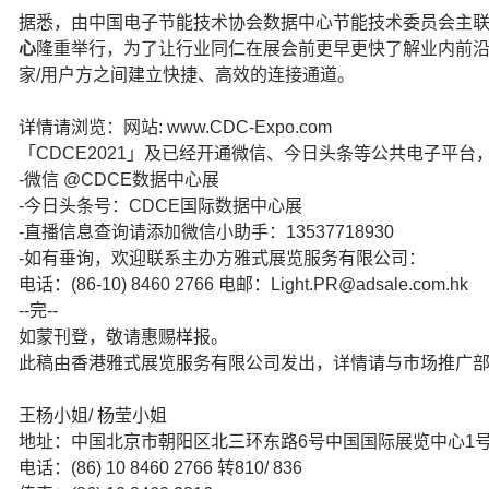
据悉，由中国电子节能技术协会数据中心节能技术委员会主
心
隆重举行，为了让行业同仁在展会前更早更快了解业内前沿
家/用户方之间建立快捷、高效的连接通道。
详情请浏览：网站: www.CDC-Expo.com
「CDCE2021」及已经开通微信、今日头条等公共电子平台
-微信 @CDCE数据中心展
-今日头条号：CDCE国际数据中心展
-直播信息查询请添加微信小助手：13537718930
-如有垂询，欢迎联系主办方雅式展览服务有限公司：
电话：(86-10) 8460 2766 电邮：Light.PR@adsale.com.hk
--完--
如蒙刊登，敬请惠赐样报。
此稿由香港雅式展览服务有限公司发出，详情请与市场推广
王杨小姐/ 杨莹小姐
地址：中国北京市朝阳区北三环东路6号中国国际展览中心1号馆
电话：(86) 10 8460 2766 转810/ 836