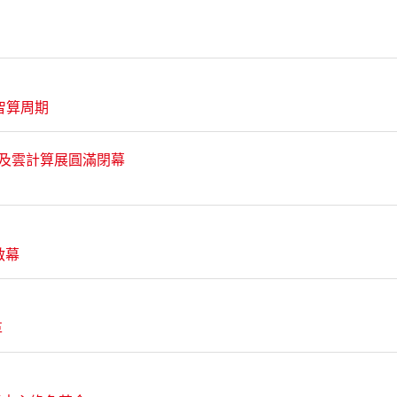
輪智算周期
中心及雲計算展圓滿閉幕
啟幕
革