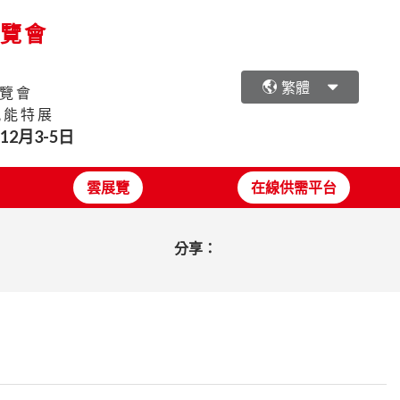
展覽會
繁體
覽會
氫能特展
年12月3-5日
雲展覽
在線供需平台
分享：