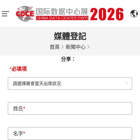
媒體登記
首頁
新聞中心
分享：
*必填項
姓氏
*
名字
*