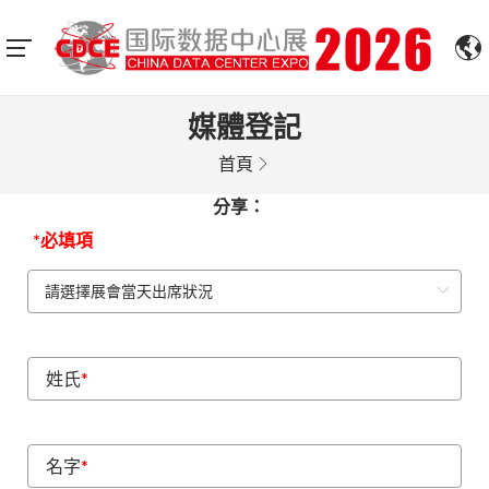
媒體登記
首頁
分享：
*必填項
姓氏
*
名字
*