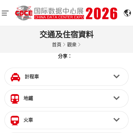
交通及住宿資料
首頁
觀衆
分享：
計程車
地鐵
火車