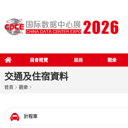
展會概覽
展商
觀衆
交通及住宿資料
首頁
觀衆
計程車