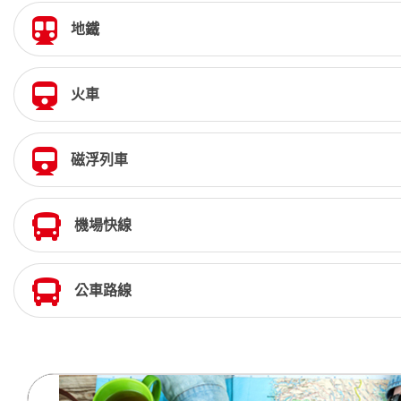
地鐵
火車
磁浮列車
機場快線
公車路線