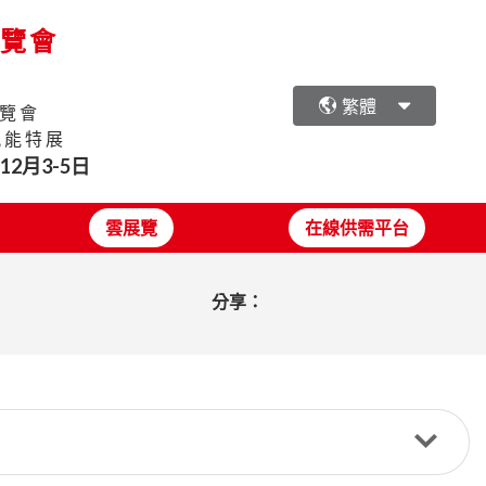
展覽會
繁體
覽會
氫能特展
年12月3-5日
雲展覽
在線供需平台
分享：