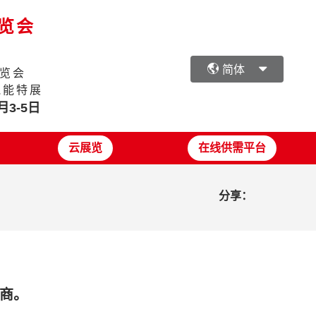
展览会
简体
览会
氢能特展
月3-5日
云展览
在线供需平台
分享：
商。