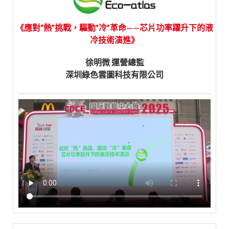
《應對“熱”挑戰，驅動“冷”革命——芯片功率躍升下的液
冷技術演進》
徐明微 運營總監
深圳綠色雲圖科技有限公司